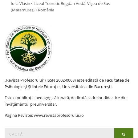
Iulia Vlasin • Liceul Teoretic Bogdan Vodă, Vișeu de Sus
(Maramureş) • România
„Revista Profesorului” (ISSN 2602-0068) este editată de
Facultatea de
Psihologie și Științele Educației, Universitatea din București
.
Este o publicație pedagogică lunară, dedicată cadrelor didactice din
învățământul preuniversitar.
Pagina Revistei: www.revistaprofesorului.ro
Search
Searc
for: