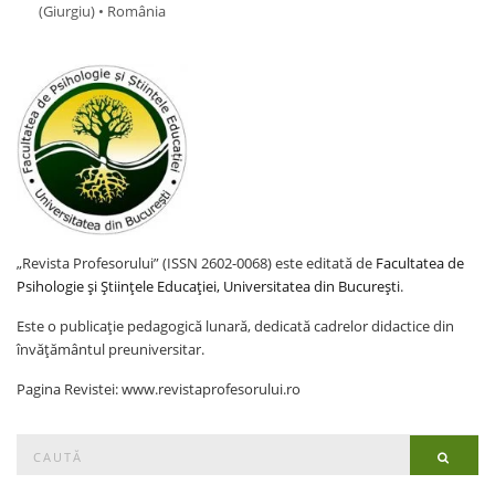
(Giurgiu) • România
„Revista Profesorului” (ISSN 2602-0068) este editată de
Facultatea de
Psihologie și Științele Educației, Universitatea din București
.
Este o publicație pedagogică lunară, dedicată cadrelor didactice din
învățământul preuniversitar.
Pagina Revistei: www.revistaprofesorului.ro
Search
Searc
for: