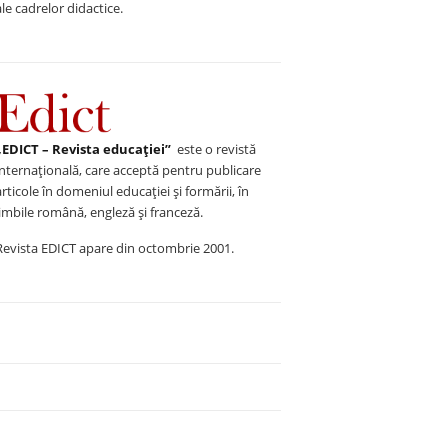
ale cadrelor didactice.
„EDICT – Revista educației”
este o revistă
internațională, care acceptă pentru publicare
articole în domeniul educației și formării, în
limbile română, engleză și franceză.
Revista EDICT apare din octombrie 2001.