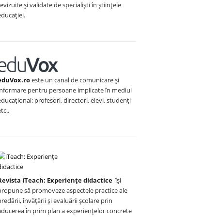
revizuite și validate de specialiști în științele
educației.
eduVox.ro
este un canal de comunicare și
informare pentru persoane implicate în mediul
educațional: profesori, directori, elevi, studenți
etc..
Revista iTeach: Experienţe didactice
îşi
propune să promoveze aspectele practice ale
predării, învăţării şi evaluării şcolare prin
aducerea în prim plan a experienţelor concrete