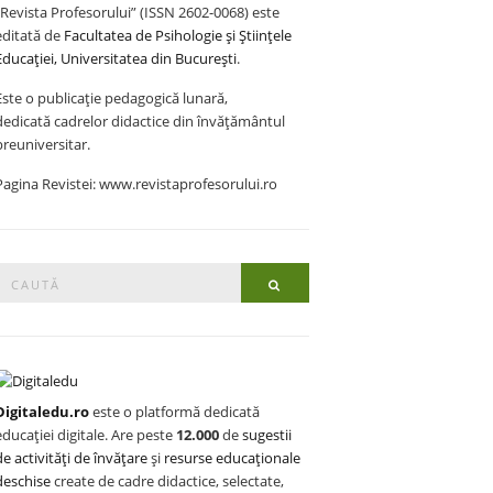
„Revista Profesorului” (ISSN 2602-0068) este
editată de
Facultatea de Psihologie și Științele
Educației, Universitatea din București
.
Este o publicație pedagogică lunară,
dedicată cadrelor didactice din învățământul
preuniversitar.
Pagina Revistei: www.revistaprofesorului.ro
Search
Search
or:
Digitaledu.ro
este o platformă dedicată
educației digitale. Are peste
12.000
de
sugestii
de activități de învățare
și
resurse educaționale
deschise
create de cadre didactice, selectate,