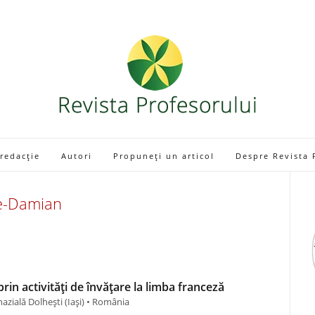
 redacție
Autori
Propuneți un articol
Despre Revista 
pe-Damian
in activități de învățare la limba franceză
azială Dolhești (Iaşi) • România