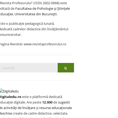
„Revista Profesorului” (ISSN 2602-0068) este
editată de
Facultatea de Psihologie și Științele
Educației, Universitatea din București
.
Este o publicație pedagogică lunară,
dedicată cadrelor didactice din învățământul
preuniversitar.
Pagina Revistei: www.revistaprofesorului.ro
Search
Search
or:
Digitaledu.ro
este o platformă dedicată
educației digitale. Are peste
12.000
de
sugestii
de activități de învățare
și
resurse educaționale
deschise
create de cadre didactice, selectate,