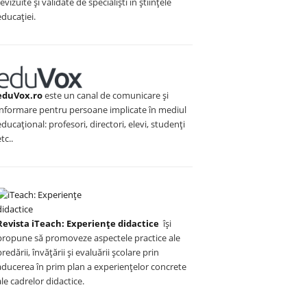
revizuite și validate de specialiști în științele
educației.
eduVox.ro
este un canal de comunicare și
informare pentru persoane implicate în mediul
educațional: profesori, directori, elevi, studenți
etc..
Revista iTeach: Experienţe didactice
îşi
propune să promoveze aspectele practice ale
predării, învăţării şi evaluării şcolare prin
aducerea în prim plan a experienţelor concrete
ale cadrelor didactice.