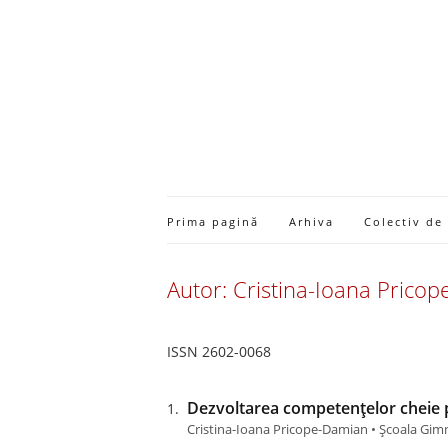
Prima pagină
Arhiva
Colectiv de
Autor: Cristina-Ioana Prico
ISSN 2602-0068
Dezvoltarea competențelor cheie pr
Cristina-Ioana Pricope-Damian • Școala Gimn