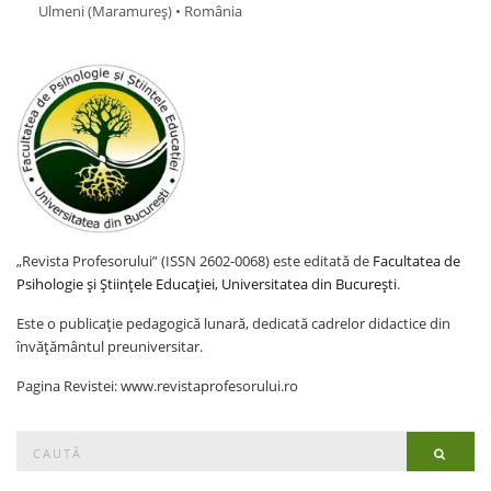
Ulmeni (Maramureş) • România
„Revista Profesorului” (ISSN 2602-0068) este editată de
Facultatea de
Psihologie și Științele Educației, Universitatea din București
.
Este o publicație pedagogică lunară, dedicată cadrelor didactice din
învățământul preuniversitar.
Pagina Revistei: www.revistaprofesorului.ro
Search
Searc
for: