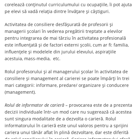
corelează conținutul curriculumului cu ocupațiile, îi pot ajuta
pe elevi să vadă relația dintre învățare și câștiguri.
Activitatea de consiliere desfășurată de profesorii și
managerii școlari în vederea pregătirii treptate a elevilor
pentru integrarea de mai târziu în activitatea profesională
este influențată și de factori externi școlii, cum ar fi: familia,
influențele și modelele din jurului elevului, aspirațiile
acestuia, mass-media, etc.
Rolul profesorului și al managerului școlar în activitatea de
consiliere și management al carierei se poate împărți în trei
mari categorii: informare, predare/ organizare și conducere
(management).
Rolul de informator de carieră
– provocarea este de a prezenta
decizii individuale într-un mod care nu sugerează că acestea
sunt singura modalitate de a dezvolta o carieră. Rolul
informatorului în carieră este unul valoros pentru a sprijini
cariera unui tânăr aflat în plină dezvoltare, dar este diferită