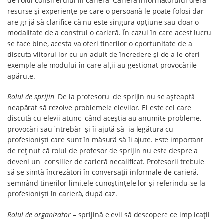
de rolul consilierului în carieră. Cariera informatorului oferă
resurse și experiențe pe care o persoană le poate folosi dar
are grijă să clarifice că nu este singura opțiune sau doar o
modalitate de a construi o carieră. În cazul în care acest lucru
se face bine, acesta va oferi tinerilor o oportunitate de a
discuta viitorul lor cu un adult de încredere și de a le oferi
exemple ale modului în care alții au gestionat provocările
apărute.
Rolul de sprijin
. De la profesorul de sprijin nu se așteaptă
neapărat să rezolve problemele elevilor. El este cel care
discută cu elevii atunci când aceștia au anumite probleme,
provocări sau întrebări și îi ajută să ia legătura cu
profesioniști care sunt în măsură să îi ajute. Este important
de reținut că rolul de profesor de sprijin nu este despre a
deveni un consilier de carieră necalificat. Profesorii trebuie
să se simtă încrezători în conversații informale de carieră,
semnând tinerilor limitele cunoștințele lor și referindu-se la
profesioniști în carieră, după caz.
Rolul de organizator
– sprijină elevii să descopere ce implicații