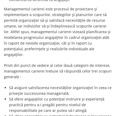
Managementul carierei este procesul de proiectare şi
implementare a scopurilor, strategiilor şi planurilor care să
permită organizaţiei să-şi satisfacă necesităţile de resurse
umane, iar indivizilor să-şi îndeplinească scopurile carierei
lor. Altfel spus, managementul carierei vizează planificarea şi
modelarea progresului angajaţilor în cadrul organizaţiei atât
în raport de nevoile organizaţiei, cât şi în raport cu
potenţialul, preferinţele şi realizările individuale ale
angajaţilor.
Privit din punct de vedere al celor două categorii de interese,
managementul carierei trebuie să răspundă celor trei scopuri
generale :
Să asigure satisfacerea necesităţilor organizaţiei în ceea ce
priveşte succesiunea managerială;
Să ofere angajaţilor cu potenţial instruire şi experienţă
practică pentru a-i pregăti pentru nivelul de
responsabilitate pe care ar putea să-l atingă;