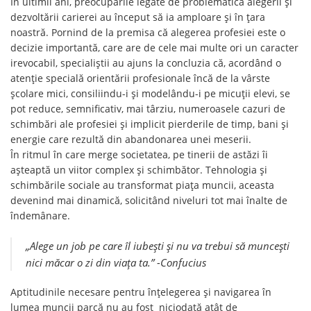
În ultimii ani, preocupările legate de problematica alegerii și
dezvoltării carierei au început să ia amploare și în țara
noastră. Pornind de la premisa că alegerea profesiei este o
decizie importantă, care are de cele mai multe ori un caracter
irevocabil, specialiștii au ajuns la concluzia că, acordând o
atenție specială orientării profesionale încă de la vârste
școlare mici, consiliindu-i și modelându-i pe micuții elevi, se
pot reduce, semnificativ, mai târziu, numeroasele cazuri de
schimbări ale profesiei și implicit pierderile de timp, bani și
energie care rezultă din abandonarea unei meserii.
În ritmul în care merge societatea, pe tinerii de astăzi îi
așteaptă un viitor complex și schimbător. Tehnologia și
schimbările sociale au transformat piața muncii, aceasta
devenind mai dinamică, solicitând niveluri tot mai înalte de
îndemânare.
„Alege un job pe care îl iubești și nu va trebui să muncești
nici măcar o zi din viața ta.” -Confucius
Aptitudinile necesare pentru înțelegerea și navigarea în
lumea muncii parcă nu au fost niciodată atât de