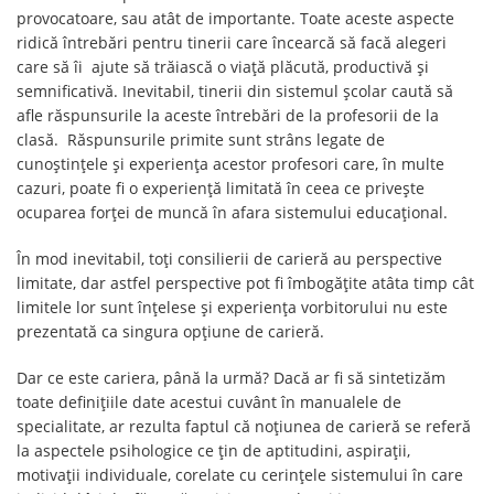
provocatoare, sau atât de importante. Toate aceste aspecte
ridică întrebări pentru tinerii care încearcă să facă alegeri
care să îi ajute să trăiască o viață plăcută, productivă și
semnificativă. Inevitabil, tinerii din sistemul școlar caută să
afle răspunsurile la aceste întrebări de la profesorii de la
clasă. Răspunsurile primite sunt strâns legate de
cunoștințele și experiența acestor profesori care, în multe
cazuri, poate fi o experiență limitată în ceea ce privește
ocuparea forței de muncă în afara sistemului educațional.
În mod inevitabil, toți consilierii de carieră au perspective
limitate, dar astfel perspective pot fi îmbogățite atâta timp cât
limitele lor sunt înțelese și experiența vorbitorului nu este
prezentată ca singura opțiune de carieră.
Dar ce este cariera, până la urmă? Dacă ar fi să sintetizăm
toate definițiile date acestui cuvânt în manualele de
specialitate, ar rezulta faptul că noțiunea de carieră se referă
la aspectele psihologice ce țin de aptitudini, aspirații,
motivații individuale, corelate cu cerințele sistemului în care