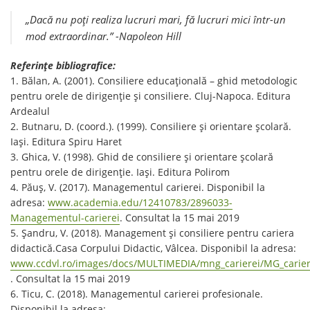
„Dacă nu poți realiza lucruri mari, fă lucruri mici într-un
mod extraordinar.” -Napoleon Hill
Referințe bibliografice:
1. Bălan, A. (2001). Consiliere educațională – ghid metodologic
pentru orele de dirigenție și consiliere. Cluj-Napoca. Editura
Ardealul
2. Butnaru, D. (coord.). (1999). Consiliere și orientare școlară.
Iași. Editura Spiru Haret
3. Ghica, V. (1998). Ghid de consiliere și orientare școlară
pentru orele de dirigenție. Iași. Editura Polirom
4. Păuș, V. (2017). Managementul carierei. Disponibil la
adresa:
www.academia.edu/12410783/2896033-
Managementul-carierei
. Consultat la 15 mai 2019
5. Șandru, V. (2018). Management și consiliere pentru cariera
didactică.Casa Corpului Didactic, Vâlcea. Disponibil la adresa:
www.ccdvl.ro/images/docs/MULTIMEDIA/mng_carierei/MG_carier
. Consultat la 15 mai 2019
6. Ticu, C. (2018). Managementul carierei profesionale.
Disponibil la adresa: