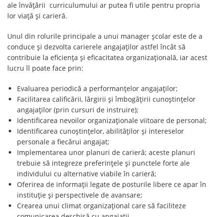
ale învățării curriculumului ar putea fi utile pentru propria
lor viață și carieră.
Unul din rolurile principale a unui manager școlar este de a
conduce și dezvolta carierele angajaților astfel încât să
contribuie la eficiența şi eficacitatea organizațională, iar acest
lucru îl poate face prin:
Evaluarea periodică a performanţelor angajaţilor;
Facilitarea calificării, lărgirii şi îmbogăţirii cunoştinţelor
angajaţilor (prin cursuri de instruire);
Identificarea nevoilor organizaţionale viitoare de personal;
Identificarea cunoştinţelor, abilităţilor şi intereselor
personale a fiecărui angajat;
Implementarea unor planuri de carieră; aceste planuri
trebuie să integreze preferinţele şi punctele forte ale
individului cu alternative viabile în carieră;
Oferirea de informaţii legate de posturile libere ce apar în
instituție şi perspectivele de avansare;
Crearea unui climat organizaţional care să faciliteze
comunicarea deschisă cu angajaţii.