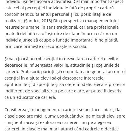
individul își desfășoară activitatea. Cel mai important aspect
este cel al percepției individuale față de proprie carieră
concomitent cu talentul personal și cu posibilitățile de
realizare. (Șandru, 2018) Din perspectiva managementului
resurselor umane, în sens tradițional, cariera profesională
poate fi definită ca o înșiruire de etape în urma cărora un
individ ajunge să ocupe o funcție importantă, bine plătită,
prin care primește o recunoaștere socială.
Școala joacă un rol esențial în dezvoltarea carierei elevilor
deoarece le influențează valorile, atitudinile și opțiunile de
carieră. Profesorii, părinții și comunitatea în general au un rol
esențial în a ajuta elevii să-și descopere interesele,
aptitudinile și dispozițiile și să ofere modele. Fiecare profesor,
indiferent de specializarea pe care o are, ar putea fi descris
ca un educator de carieră.
Consilierea și managementul carierei se pot face chiar și la
clasele școlare mici. Cum? Conducându-i pe micuții elevi spre
conștientizarea și explorarea carierei – nu pe alegerea
carierei. În clasele mai mari, atunci când cadrele didactice