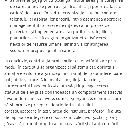
Să ofere angajaţilor cu potenţial îndrumarea şi încurajarea
de care au nevoie pentru a şi-l fructifica şi pentru a face o
carieră de succes în cadrul organizaţiei sau nu, conform
talentului şi aspiraţiilor proprii. Într-o asemenea abordare,
managementul carierei este înţeles ca un proces de
proiectare şi implementare a scopurilor, strategiilor şi
planurilor care să asigure organizaţiei satisfacerea
nevoilor de resurse umane, iar indivizilor atingerea
scopurilor propuse pentru carieră.
În concluzie, contribuția profesorilor este hotărâtoare prin
modul în care ştiu să organizeze şi să stimuleze dorinţa şi
ambiţia elevilor de a-şi îndeplini cu simţ de răspundere toate
obligaţiile şcolare. A le insufla conştiinţa datoriei şi
autocontrolul înseamnă a-i ajuta să-şi înţeleagă corect
statutul de elev şi să dobândească un comportament adecvat.
Învăţându-i cum să înveţe, cum să-şi organizeze munca, cum
să-şi formeze priceperi, deprinderi şi atitudini
corespunzătoare în activitatea de instruire, profesorii îi ajută
de fapt să se integreze cu succes în colectivul şcolar şi să-şi
găsească drumul propriu al autorealizării şi al autoformării.