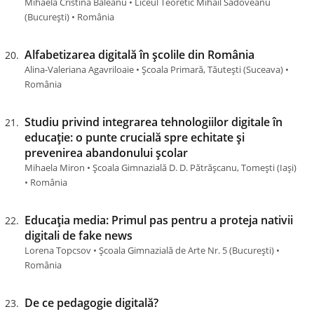
Mihaela Cristina Băleanu • Liceul Teoretic Mihail Sadoveanu
(Bucureşti) • România
Alfabetizarea digitală în școlile din România
Alina-Valeriana Agavriloaie • Școala Primară, Tăutești (Suceava) •
România
Studiu privind integrarea tehnologiilor digitale în
educație: o punte crucială spre echitate și
prevenirea abandonului școlar
Mihaela Miron • Școala Gimnazială D. D. Pătrășcanu, Tomești (Iaşi)
• România
Educația media: Primul pas pentru a proteja nativii
digitali de fake news
Lorena Topcsov • Școala Gimnazială de Arte Nr. 5 (Bucureşti) •
România
De ce pedagogie digitală?