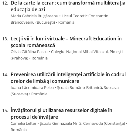
De la carte la ecran: cum transformă multiliterația
educația de azi
Maria Gabriela Bulgăreanu • Liceul Teoretic Constantin
Brâncoveanu (Bucureşti) • România
Lecții vii în lumi virtuale – Minecraft Education în
școala românească
Olivia Cătălina Pascu • Colegiul Național Mihai Viteazul, Ploiești
(Prahova) • România
Prevenirea utilizării inteligenței artificiale în cadrul
orelor de limbă și comunicare
Ioana Lăcrimioara Pelea • Școala Româno-Britanică, Suceava
(Suceava) • România
Învățătorul și utilizarea resurselor digitale în
procesul de învățare
Camelia Lefter • Școala Gimnazială Nr. 2, Cernavodă (Constanţa) •
România