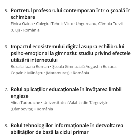
Portretul profesorului contemporan într-o școală în
schimbare
Finica Oaida • Colegiul Tehnic Victor Ungureanu, Câmpia Turzii
(Cluj) • România
Impactul ecosistemului digital asupra echilibrului
psiho-emoțional la gimnaziu: studiu privind efectele
utilizării internetului
Rozalia Ioana Roman • Școala Gimnazială Augustin Buzura,
Copalnic Mănăștur (Maramureş) • România
Rolul aplicațiilor educaționale în învățarea limbii
engleze
Alina Tudorache • Universitatea Valahia din Târgoviște
(Dâmboviţa) • România
Rolul tehnologiilor informaționale în dezvoltarea
abilităților de bază la ciclul primar