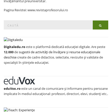
învățământul preuniversitar.
Pagina Revistei: www.revistaprofesorului.ro
Search
Searc
for:
Digitaledu.ro
este o platformă dedicată educației digitale. Are peste
12.000
de
sugestii de activități de învățare
și
resurse educaționale
deschise
create de cadre didactice, selectate, revizuite și validate de
specialiști în științele educației.
eduVox.ro
este un canal de comunicare și informare pentru persoane
implicate în mediul educațional: profesori, directori, elevi, studenți etc..