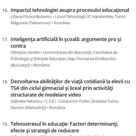
Impactul tehnologiei asupra procesului educațional
Liliana Florica Bozeanu • Liceul Tehnologic Sf. Haralambie, Turnu
Măgurele (Teleorman) • România
Inteligența artificială în școală: argumente pro și
contra
Olimpius Istrate • Universitatea din București, Facultatea de
Psihologie și Științele Educației, Dep. Formarea Profesorilor
(Bucureşti) • România
Dezvoltarea abilităților de viață cotidiană la elevii cu
TSA din ciclul gimnazial și liceal prin activități
structurate de modelare video
Gabriela Petrescu • C.S.E.I. Constantin Pufan, Drobeta-Turnu
Severin (Mehedinţi) • România
Tehnostresul în educație: Factori determinanți,
efecte și strategii de reducere