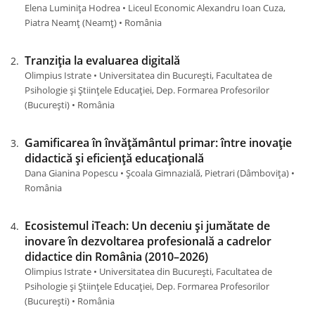
Elena Luminița Hodrea • Liceul Economic Alexandru Ioan Cuza,
Piatra Neamț (Neamţ) • România
Tranziția la evaluarea digitală
Olimpius Istrate • Universitatea din București, Facultatea de
Psihologie și Științele Educației, Dep. Formarea Profesorilor
(Bucureşti) • România
Gamificarea în învățământul primar: între inovație
didactică și eficiență educațională
Dana Gianina Popescu • Școala Gimnazială, Pietrari (Dâmboviţa) •
România
Ecosistemul iTeach: Un deceniu și jumătate de
inovare în dezvoltarea profesională a cadrelor
didactice din România (2010–2026)
Olimpius Istrate • Universitatea din București, Facultatea de
Psihologie și Științele Educației, Dep. Formarea Profesorilor
(Bucureşti) • România