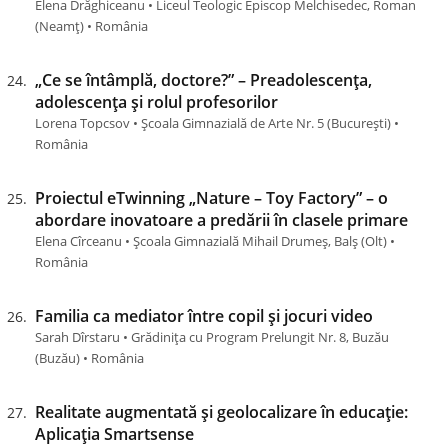
Elena Drăghiceanu • Liceul Teologic Episcop Melchisedec, Roman
(Neamţ) • România
„Ce se întâmplă, doctore?” – Preadolescența,
adolescența și rolul profesorilor
Lorena Topcsov • Școala Gimnazială de Arte Nr. 5 (Bucureşti) •
România
Proiectul eTwinning „Nature – Toy Factory” – o
abordare inovatoare a predării în clasele primare
Elena Cîrceanu • Școala Gimnazială Mihail Drumeș, Balș (Olt) •
România
Familia ca mediator între copil și jocuri video
Sarah Dîrstaru • Grădinița cu Program Prelungit Nr. 8, Buzău
(Buzău) • România
Realitate augmentată și geolocalizare în educație:
Aplicația Smartsense