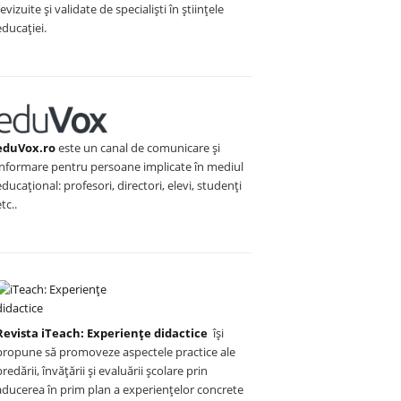
revizuite și validate de specialiști în științele
educației.
eduVox.ro
este un canal de comunicare și
informare pentru persoane implicate în mediul
educațional: profesori, directori, elevi, studenți
etc..
Revista iTeach: Experienţe didactice
îşi
propune să promoveze aspectele practice ale
predării, învăţării şi evaluării şcolare prin
aducerea în prim plan a experienţelor concrete