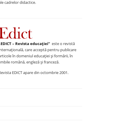
ale cadrelor didactice.
„EDICT – Revista educației”
este o revistă
internațională, care acceptă pentru publicare
articole în domeniul educației și formării, în
limbile română, engleză și franceză.
Revista EDICT apare din octombrie 2001.