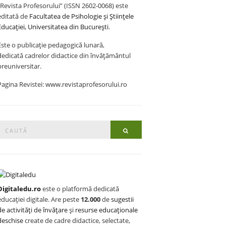
„Revista Profesorului” (ISSN 2602-0068) este
editată de
Facultatea de Psihologie și Științele
Educației, Universitatea din București
.
Este o publicație pedagogică lunară,
dedicată cadrelor didactice din învățământul
preuniversitar.
Pagina Revistei: www.revistaprofesorului.ro
Search
Search
or:
Digitaledu.ro
este o platformă dedicată
educației digitale. Are peste
12.000
de
sugestii
de activități de învățare
și
resurse educaționale
deschise
create de cadre didactice, selectate,