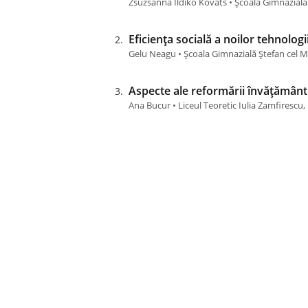
Zsuzsánna Ildikó Kováts • Școala Gimnazială
Eficiența socială a noilor tehnolog
Gelu Neagu • Școala Gimnazială Ștefan cel 
Aspecte ale reformării învățământu
Ana Bucur • Liceul Teoretic Iulia Zamfirescu