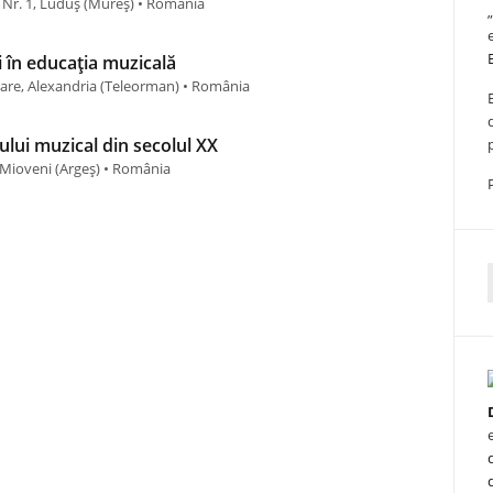
 Nr. 1, Luduș (Mureş) • România
ii în educația muzicală
Mare, Alexandria (Teleorman) • România
lui muzical din secolul XX
, Mioveni (Argeş) • România
f