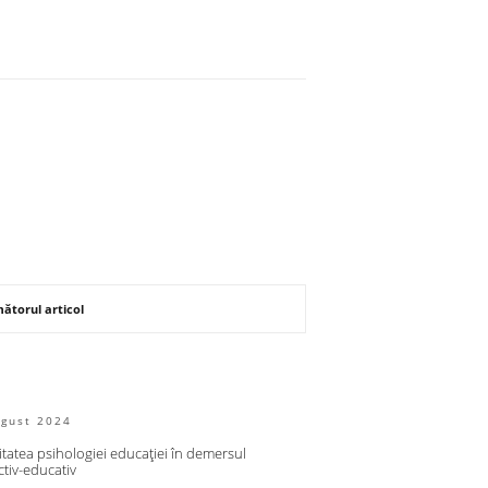
ătorul articol
ugust 2024
tatea psihologiei educației în demersul
ctiv-educativ