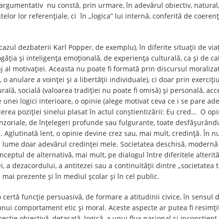
rgumentativ nu constă, prin urmare, în adevărul obiectiv, natural, (F
or lor referențiale, ci în „logica” lui internă, conferită de coerenț
zul dezbaterii Karl Popper, de exemplu), în diferite situații de viață 
ăția și inteligența emoțională, de experiența culturală, ca și de cali
al motivației. Aceasta nu poate fi formată prin discursul moralizat
 anulare a voinței și a libertății individuale), ci doar prin exercițiu
rală, socială (valoarea tradiției nu poate fi omisă) și personală, acc
i logici interioare, o opinie (alege motivat ceva ce i se pare adev
rea poziției sinelui plasat în actul conștientizării: Eu cred… O o
zoriale, de înțelegeri profunde sau fulgurante, toate desfășurând
 Aglutinată lent, o opinie devine crez sau, mai mult, credință. În nu
 pe lume doar adevărul credinței mele. Societatea deschisă, modernă
nceptul de alternativă, mai mult, pe dialogul între diferitele alterită
i, a dezacordului, a antitezei sau a continuității dintre „societatea 
mai prezente și în mediul școlar și în cel public.
o certă funcție persuasivă, de formare a atitudinii civice, în sens
 unui comportament etic și moral. Aceste aspecte ar putea fi resimțit
cție obiectivă, detașată, logică, a unui flux pasional și inconștient,