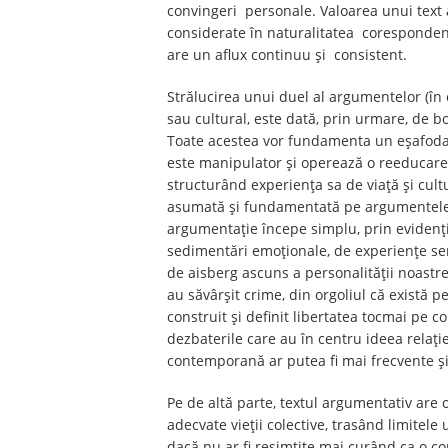
convingeri personale. Valoarea unui text a
considerate în naturalitatea corespondentel
are un aflux continuu și consistent.
Strălucirea unui duel al argumentelor (în ca
sau cultural, este dată, prin urmare, de bog
Toate acestea vor fundamenta un eșafodaj 
este manipulator și operează o reeducare, o
structurând experiența sa de viață și cultu
asumată și fundamentată pe argumentele une
argumentație începe simplu, prin evidenție
sedimentări emoționale, de experiențe sen
de aisberg ascuns a personalității noastre.
au săvârșit crime, din orgoliul că există
construit și definit libertatea tocmai pe co
dezbaterile care au în centru ideea relație
contemporană ar putea fi mai frecvente și 
Pe de altă parte, textul argumentativ are 
adecvate vieții colective, trasând limitele
dacă nu ar fi resimțite mai curând ca o core