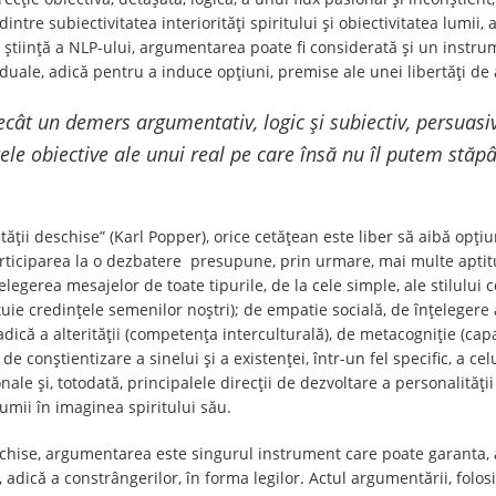
intre subiectivitatea interiorități spiritului și obiectivitatea lumii,
 știință a NLP-ului, argumentarea poate fi considerată și un instru
iduale, adică pentru a induce opțiuni, premise ale unei libertăți de 
ecât un demers argumentativ, logic și subiectiv, persuasiv 
tele obiective ale unui real pe care însă nu îl putem stăp
ietății deschise” (Karl Popper), orice cetățean este liber să aibă opț
Participarea la o dezbatere presupune, prin urmare, mai multe aptit
țelegerea mesajelor de toate tipurile, de la cele simple, ale stilului c
tituie credințele semenilor noștri); de empatie socială, de înțelegere 
 adică a alterității (competența interculturală), de metacogniție (cap
conștientizare a sinelui și a existenței, într-un fel specific, a celu
e și, totodată, principalele direcții de dezvoltare a personalității 
umii în imaginea spiritului său.
schise, argumentarea este singurul instrument care poate garanta, at
adică a constrângerilor, în forma legilor. Actul argumentării, folosit