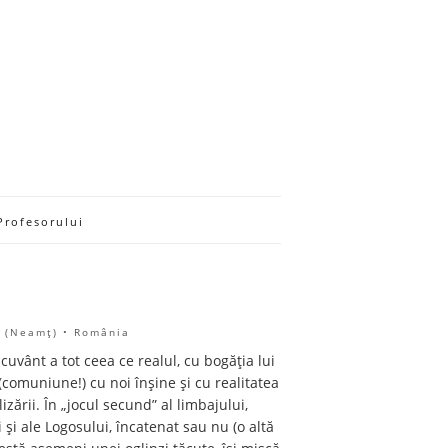
Profesorului
n (Neamţ) • România
 cuvânt a tot ceea ce realul, cu bogăția lui
(comuniune!) cu noi înșine și cu realitatea
izării. În „jocul secund” al limbajului,
 și ale Logosului, încatenat sau nu (o altă