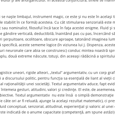
 viului și ale anorganicului. În această conjunctură, sinele se mani
i se naște limbajul, instrument magic, ce este și nu este în același ti
stabilit în ce formă) acesteia. Cu cât stimularea senzorială este m
t sau nominalist, filosoful încă tace în fața acestei enigme. Fluid și
e gândire verticală, deductibilă, înaintând pas cu pas, încercând să
ări șerpuitoare, ocolitoare, obscure aproape, tatonând imaginea lumii
ă specifică, aceste sememe logice (în viziunea lui J. Dispenza, aces
ructuri neuronale care abia se construiesc) conduc mintea noastră 
plu, două extreme născute, totuși, din aceeași rădăcină a spiritul
logistice uneori, rigide alteori, „textul” argumentativ, cu un corp gr
și a discursului politic, pentru funcția sa esențială de liant al vieții 
și al raționalității unei societăți. Textul argumentativ aduce, fapt 
 întemeia gesturi, atitudini, valori și credințe. El este, de asemenea
ii obiective. Textul argumentativ nu este însă o simplă demonstrație
câte ori ar fi reluată, ajunge la același rezultat matematic), ci pre
luid conceptual, senzorial, atitudinal, experiențial și valoric al unei 
este indicată de o anume capacitate (competență, am spune astăzi) 