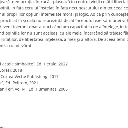
ejează democrația, întrucât plasează în centrul vieții cetății liberta
opinii. În fața cerului înstelat, în fața necunoscutului din tot ceea ce
liber al propriilor opțiuni întemeiate moral și logic. Adică prin cuno
v practicat în școală nu reprezintă decât începutul exersării unei vir
deveni tolerant doar atunci când am capacitatea de a înțelege, în toa
d opiniile lor nu sunt aceleași cu ale mele, încercând să trăiesc f
versităților, de libertatea înțeleasă, a mea și a altora. De aceea teh
niza cu adevărat.
i actele simbolice”, Ed. Herald, 2022
Coresi, 2018
. Curtea Veche Publishing, 2017
or”, Ed. Polirom, 2021
ii ei”, Vol I-II, Ed. Humanitas, 2005
ei: