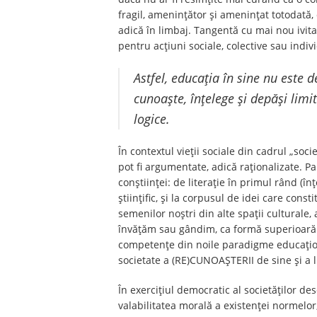
fragil, amenințător și amenințat totodată, d
adică în limbaj. Tangentă cu mai nou ivita
pentru acțiuni sociale, colective sau indiv
Astfel, educația în sine nu este d
cunoaște, înțelege și depăși limi
logice.
În contextul vieții sociale din cadrul „soc
pot fi argumentate, adică raționalizate. 
conștiinței: de literație în primul rând (în
științific, și la corpusul de idei care cons
semenilor noștri din alte spații culturale,
învățăm sau gândim, ca formă superioară de 
competențe din noile paradigme educațional
societate a (RE)CUNOAȘTERII de sine și a l
În exercițiul democratic al societăților de
valabilitatea morală a existenței normelor, 