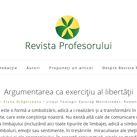
 redacție
Autori
Propuneți un articol
Despre Revista 
Argumentarea ca exercițiu al libertății
•
Elena Drăghiceanu
• Liceul Teologic Episcop Melchisedec, Roma
 este o formă a simbolizării, adică a i-realizării și a transformării în
ate, care este conștiința noastră. Nu există altă cale de comunicare 
ra limbajului (incluzând aici toate tipurile de limbaje), adică a simbol
mboluri, emoții sau sentimente, în tresăririle miraculoase ale Vieții