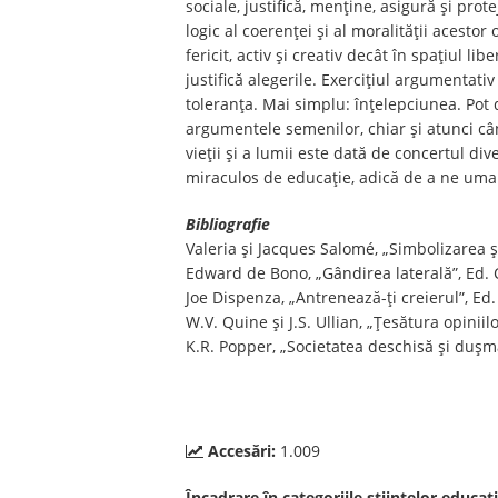
sociale, justifică, menține, asigură și prot
logic al coerenței și al moralității acestor 
fericit, activ și creativ decât în spațiul 
justifică alegerile. Exercițiul argumentati
toleranța. Mai simplu: înțelepciunea. Pot 
argumentele semenilor, chiar și atunci cân
vieții și a lumii este dată de concertul di
miraculos de educație, adică de a ne uma
Bibliografie
Valeria și Jacques Salomé, „Simbolizarea ș
Edward de Bono, „Gândirea laterală”, Ed. 
Joe Dispenza, „Antrenează-ți creierul”, Ed
W.V. Quine și J.S. Ullian, „Țesătura opiniil
K.R. Popper, „Societatea deschisă și dușman
Accesări:
1.009
Încadrare în categoriile științelor educați