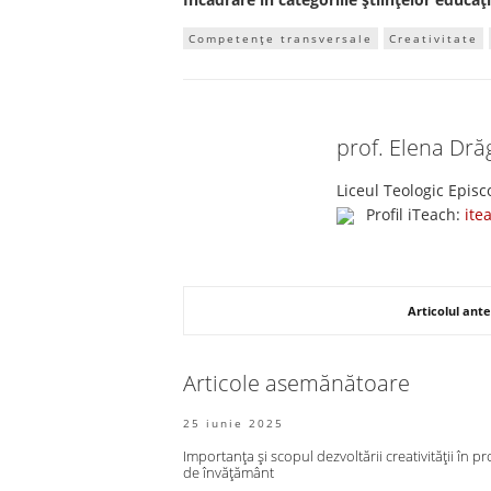
Competențe transversale
Creativitate
prof. Elena Dr
Liceul Teologic Epis
Profil iTeach:
ite
Articolul ante
Articole asemănătoare
25 iunie 2025
Importanța și scopul dezvoltării creativității în p
de învățământ