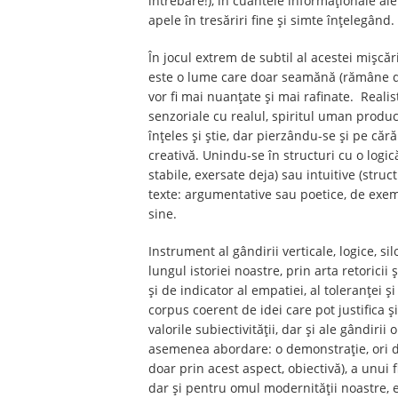
întrebare!), în cuantele informaționale ale
apele în tresăriri fine și simte înțelegând.
În jocul extrem de subtil al acestei mișcăr
este o lume care doar seamănă (rămâne de 
vor fi mai nuanțate și mai rafinate. Realis
senzoriale cu realul, spiritul uman produc
înțeles și știe, dar pierzându-se și pe căr
creativă. Unindu-se în structuri cu o logic
stabile, exersate deja) sau intuitive (st
texte: argumentative sau poetice, de exem
sine.
Instrument al gândirii verticale, logice, si
lungul istoriei noastre, prin arta retoricii 
și de indicator al empatiei, al toleranței 
corpus coerent de idei care pot justifica și
valorile subiectivității, dar și ale gândir
asemenea abordare: o demonstrație, ori de 
doar prin acest aspect, obiectivă), a unui f
dar și pentru omul modernității noastre, 