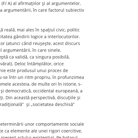
/ A) al afirmațiilor și al argumentelor,
a argumentării, în care factorul subiectiv
reală, mai ales în spațiul civic, politic
tatea gândirii logice a interlocutorilor.
or (atunci când reușește, acest discurs
l argumentării, în care sinele,
eptă ca validă, ca singura posibilă,
ărat). Deloc întâmplător, orice
pinie este produsul unui proces de
u-se într-un ritm propriu, în profunzimea
mele acesteia, de multe ori în istorie, s-
 și democratică, occidental europeană, a
ți. Din această perspectivă, discuțiile și
tradițională” și „societatea deschisă”
ul determinării unor comportamente sociale
e ca elemente ale unei rigori coercitive,
 inerent actului existențial. Pe hotarul