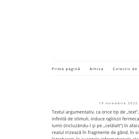
Prima pagină
Arhiva
Colectiv de
19 noiembrie 2022
Textul argumentativ, ca orice tip de „text”,
infinită de stimuli, induce oglinzii fermec
lumii (incluzându-l și pe „celălalt”) în afa
realul irizează în fragmente de gând, în si