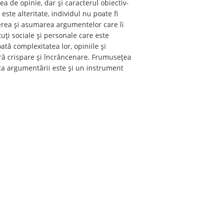
tea de opinie, dar și caracterul obiectiv-
 este alteritate, individul nu poate fi
așterea și asumarea argumentelor care îi
tuți sociale și personale care este
tă complexitatea lor, opiniile și
ără crispare și încrâncenare. Frumusețea
nica argumentării este și un instrument