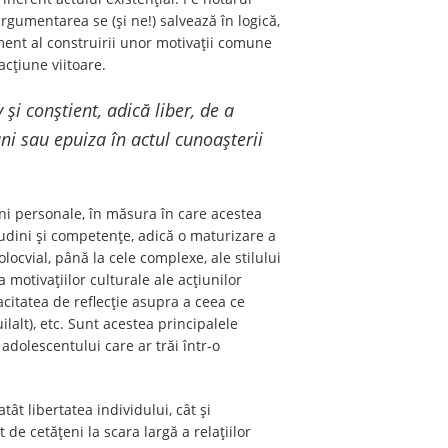
 argumentarea se (și ne!) salvează în logică,
ment al construirii unor motivații comune
acțiune viitoare.
și conștient, adică liber, de a
âni sau epuiza în actul cunoașterii
iuni personale, în măsura în care acestea
udini și competențe, adică o maturizare a
olocvial, până la cele complexe, ale stilului
a motivațiilor culturale ale acțiunilor
acitatea de reflecție asupra a ceea ce
ilalt), etc. Sunt acestea principalele
adolescentului care ar trăi într-o
ât libertatea individului, cât și
 de cetățeni la scara largă a relațiilor