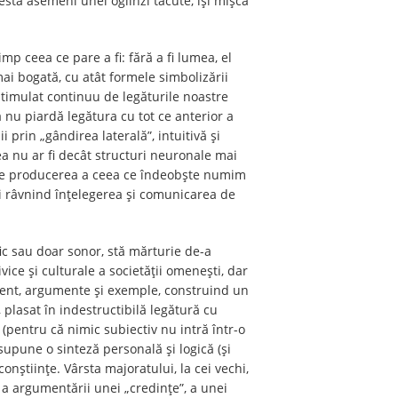
festă asemeni unei oglinzi tăcute, își mișcă
mp ceea ce pare a fi: fără a fi lumea, el
ai bogată, cu atât formele simbolizării
 stimulat continuu de legăturile noastre
 nu piardă legătura cu tot ce anterior a
 prin „gândirea laterală”, intuitivă și
tea nu ar fi decât structuri neuronale mai
spre producerea a ceea ce îndeobște numim
ui râvnind înțelegerea și comunicarea de
afic sau doar sonor, stă mărturie de-a
civice și culturale a societății omenești, dar
evident, argumente și exemple, construind un
, plasat în indestructibilă legătură cu
 (pentru că nimic subiectiv nu intră într-o
supune o sinteză personală și logică (și
conștiințe. Vârsta majoratului, la cei vechi,
a argumentării unei „credințe”, a unei