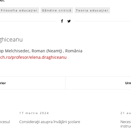
Filosofia educației
Gândire critică
Teoria educației
ăghiceanu
cop Melchisedec, Roman (Neamţ) , România
ach.ro/profesor/elena.draghiceanu
rior
Urm
17 martie 2024
21 a
rocesul
Considerații asupra învățării școlare
Necesi
instru