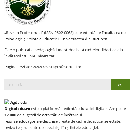
„Revista Profesorului” (ISSN 2602-0068) este editată de
Facultatea de
Psihologie și Științele Educației, Universitatea din București
.
Este o publicație pedagogică lunară, dedicată cadrelor didactice din
învățământul preuniversitar.
Pagina Revistei: www.revistaprofesorului.ro
Search
Searc
for:
Digitaledu.ro
este o platformă dedicată educației digitale. Are peste
12.000
de
sugestii de activități de învățare
și
resurse educaționale deschise
create de cadre didactice, selectate,
revizuite și validate de specialiști în științele educației.