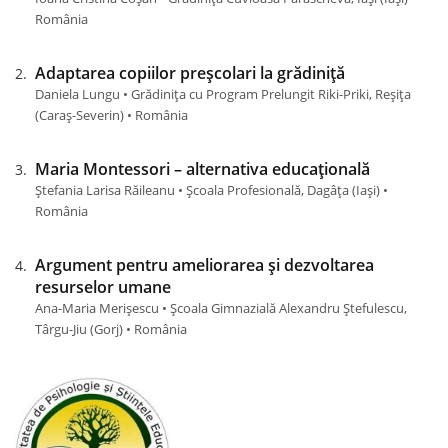
România
Adaptarea copiilor preșcolari la grădiniță
Daniela Lungu • Grădinița cu Program Prelungit Riki-Priki, Reșița
(Caraş-Severin) • România
Maria Montessori – alternativa educațională
Ștefania Larisa Răileanu • Școala Profesională, Dagâța (Iaşi) •
România
Argument pentru ameliorarea și dezvoltarea
resurselor umane
Ana-Maria Merișescu • Școala Gimnazială Alexandru Ștefulescu,
Târgu-Jiu (Gorj) • România