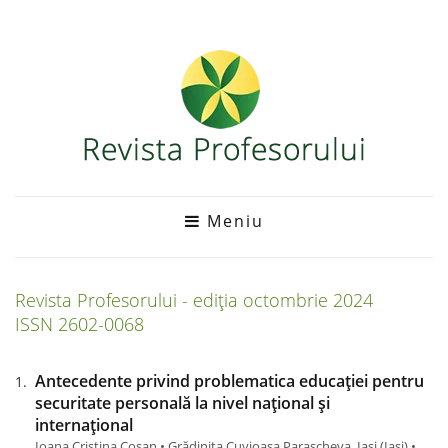
Meniu
Revista Profesorului - ediția
octombrie
2024
ISSN 2602-0068
Antecedente privind problematica educației pentru
securitate personală la nivel național și
internațional
Ioana Cristina Coșan • Grădinița Cuvioasa Parascheva, Iași (Iaşi) •