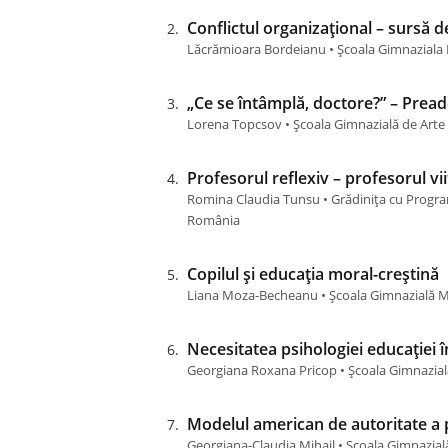
Conflictul organizațional – sursă 
Lăcrămioara Bordeianu • Școala Gimnaziala
„Ce se întâmplă, doctore?” – Pread
Lorena Topcsov • Școala Gimnazială de Arte 
Profesorul reflexiv – profesorul vii
Romina Claudia Tunsu • Grădinița cu Progr
România
Copilul și educația moral-creștină
Liana Moza-Becheanu • Școala Gimnazială Mi
Necesitatea psihologiei educației 
Georgiana Roxana Pricop • Școala Gimnazial
Modelul american de autoritate a p
Georgiana-Claudia Mihail • Școala Gimnazia