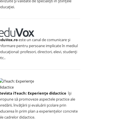
revizuite și validate de specialiști în științele
educației.
eduVox.ro
este un canal de comunicare și
informare pentru persoane implicate în mediul
educațional: profesori, directori, elevi, studenți
etc..
Revista iTeach: Experienţe didactice
îşi
propune să promoveze aspectele practice ale
predării, învăţării şi evaluării şcolare prin
aducerea în prim plan a experienţelor concrete
ale cadrelor didactice.