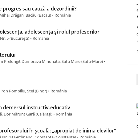
de progres sau cauză a dezordinii?
 Mihai Drăgan, Bacău (Bacău) • România
olescența, adolescența și rolul profesorilor
Nr. 5 (Bucureşti) • România
torului
am Prelungit Dumbrava Minunată, Satu Mare (Satu-Mare) •
f
ron Pompiliu, Ștei (Bihor) • România
în demersul instructiv-educativ
ă, Dor Mărunt Gară (Călărași) • România
rofesorului în școală: „apropiat de inima elevilor”
lă Nr. 43 Ferdinand, Constanța (Constanţa) • România