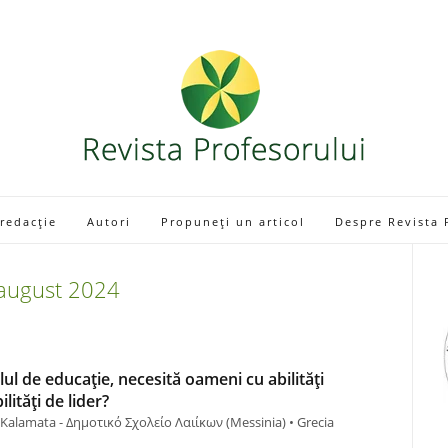
 redacție
Autori
Propuneți un articol
Despre Revista 
august
2024
elul de educație, necesită oameni cu abilități
lități de lider?
 Kalamata - Δημοτικό Σχολείο Λαιίκων (Messinia) • Grecia