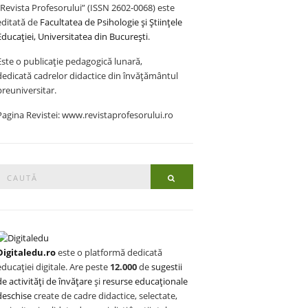
„Revista Profesorului” (ISSN 2602-0068) este
editată de
Facultatea de Psihologie și Științele
Educației, Universitatea din București
.
Este o publicație pedagogică lunară,
dedicată cadrelor didactice din învățământul
preuniversitar.
Pagina Revistei: www.revistaprofesorului.ro
Search
Search
or:
Digitaledu.ro
este o platformă dedicată
educației digitale. Are peste
12.000
de
sugestii
de activități de învățare
și
resurse educaționale
deschise
create de cadre didactice, selectate,