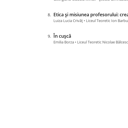
Etica și misiunea profesorului: cre
Luiza Lucia Crivăț • Liceul Teoretic Ion Barb
În cușcă
Emilia Borza • Liceul Teoretic Nicolae Bălces