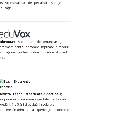
revizuite și validate de specialiști în științele
educației.
eduVox.ro
este un canal de comunicare și
informare pentru persoane implicate în mediul
educațional: profesori, directori, elevi, studenți
etc..
Revista iTeach: Experienţe didactice
îşi
propune să promoveze aspectele practice ale
predării, învăţării şi evaluării şcolare prin
aducerea în prim plan a experienţelor concrete