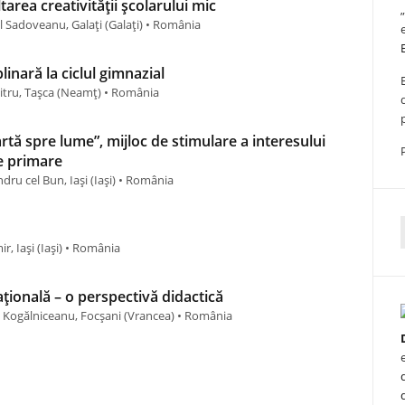
area creativității școlarului mic
l Sadoveanu, Galați (Galați) • România
linară la ciclul gimnazial
itru, Tașca (Neamț) • România
rtă spre lume”, mijloc de stimulare a interesului
le primare
ru cel Bun, Iași (Iaşi) • România
f
r, Iași (Iaşi) • România
ațională – o perspectivă didactică
l Kogălniceanu, Focșani (Vrancea) • România