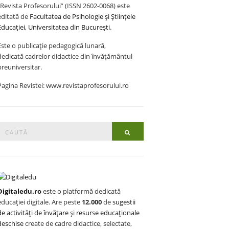
„Revista Profesorului” (ISSN 2602-0068) este
editată de
Facultatea de Psihologie și Științele
Educației, Universitatea din București
.
Este o publicație pedagogică lunară,
dedicată cadrelor didactice din învățământul
preuniversitar.
Pagina Revistei: www.revistaprofesorului.ro
Search
Search
or:
Digitaledu.ro
este o platformă dedicată
educației digitale. Are peste
12.000
de
sugestii
de activități de învățare
și
resurse educaționale
deschise
create de cadre didactice, selectate,