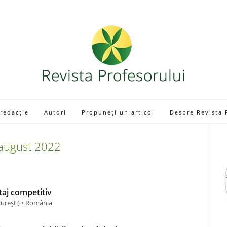
 redacție
Autori
Propuneți un articol
Despre Revista 
august
2022
taj competitiv
curești) • România