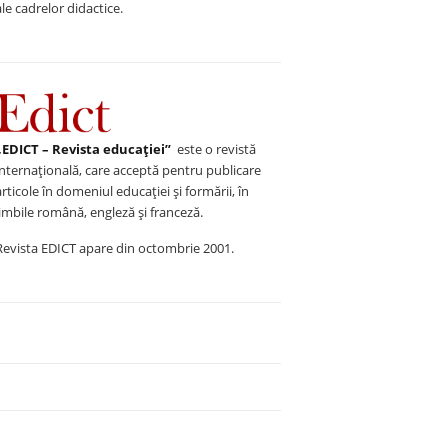
ale cadrelor didactice.
„EDICT – Revista educației”
este o revistă
internațională, care acceptă pentru publicare
articole în domeniul educației și formării, în
limbile română, engleză și franceză.
Revista EDICT apare din octombrie 2001.