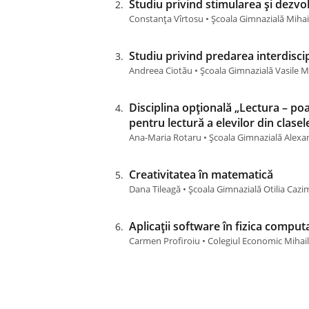
Studiu privind stimularea și dezvolt
Constanța Vîrtosu • Școala Gimnazială Mihai
Studiu privind predarea interdiscip
Andreea Ciotău • Școala Gimnazială Vasile M
Disciplina opțională „Lectura – poa
pentru lectură a elevilor din clase
Ana-Maria Rotaru • Școala Gimnazială Alexand
Creativitatea în matematică
Dana Tileagă • Școala Gimnazială Otilia Cazimi
Aplicații software în fizica comput
Carmen Profiroiu • Colegiul Economic Mihai