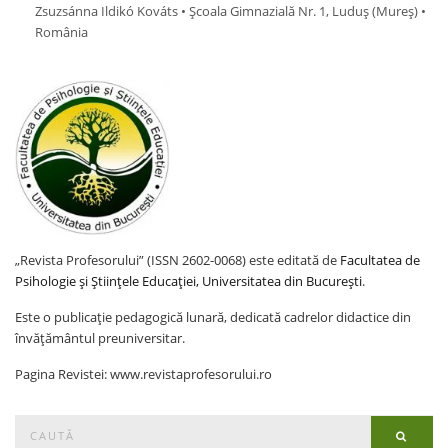
Zsuzsánna Ildikó Kováts • Școala Gimnazială Nr. 1, Luduș (Mureş) •
România
„Revista Profesorului” (ISSN 2602-0068) este editată de
Facultatea de
Psihologie și Științele Educației, Universitatea din București
.
Este o publicație pedagogică lunară, dedicată cadrelor didactice din
învățământul preuniversitar.
Pagina Revistei: www.revistaprofesorului.ro
Search
Searc
for: