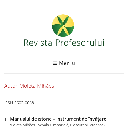
Meniu
Autor: Violeta Mihăeș
ISSN 2602-0068
Manualul de istorie – instrument de învățare
Violeta Mihăeș • Școala Gimnazială, Ploscuțeni (Vrancea) •