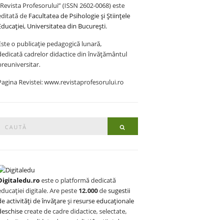
„Revista Profesorului” (ISSN 2602-0068) este
editată de
Facultatea de Psihologie și Științele
Educației, Universitatea din București
.
Este o publicație pedagogică lunară,
dedicată cadrelor didactice din învățământul
preuniversitar.
Pagina Revistei: www.revistaprofesorului.ro
Search
Search
or:
Digitaledu.ro
este o platformă dedicată
educației digitale. Are peste
12.000
de
sugestii
de activități de învățare
și
resurse educaționale
deschise
create de cadre didactice, selectate,