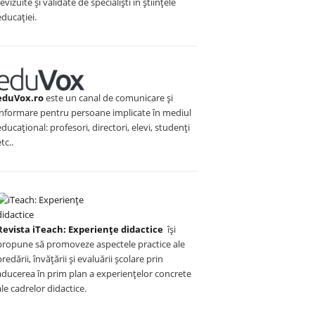
revizuite și validate de specialiști în științele
educației.
eduVox.ro
este un canal de comunicare și
informare pentru persoane implicate în mediul
educațional: profesori, directori, elevi, studenți
etc..
Revista iTeach: Experienţe didactice
îşi
propune să promoveze aspectele practice ale
predării, învăţării şi evaluării şcolare prin
aducerea în prim plan a experienţelor concrete
ale cadrelor didactice.