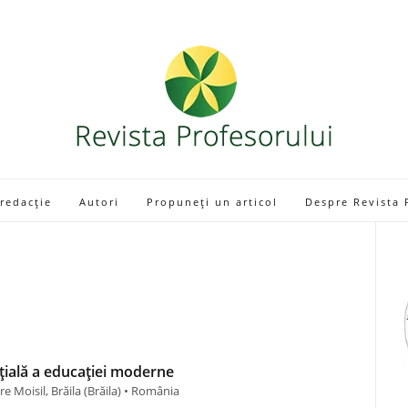
 redacție
Autori
Propuneți un articol
Despre Revista 
țială a educației moderne
e Moisil, Brăila (Brăila) • România