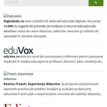
Searc
for:
Digitaledu.ro
este o platformă dedicată educației digitale. Are peste
12.000
de
sugestii de activități de învățare
și
resurse educaționale
deschise
create de cadre didactice, selectate, revizuite și validate de
specialiști în științele educației.
eduVox.ro
este un canal de comunicare și informare pentru persoane
implicate în mediul educațional: profesori, directori, elevi, studenți etc..
Revista iTeach: Experienţe didactice
îşi propune să promoveze
aspectele practice ale predării, învăţării şi evaluării şcolare prin
aducerea în prim plan a experienţelor concrete ale cadrelor didactice.