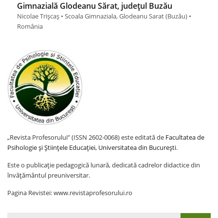
Gimnazială Glodeanu Sărat, județul Buzău
Nicolae Trișcaș • Scoala Gimnaziala, Glodeanu Sarat (Buzău) •
România
„Revista Profesorului” (ISSN 2602-0068) este editată de
Facultatea de
Psihologie și Științele Educației, Universitatea din București
.
Este o publicație pedagogică lunară, dedicată cadrelor didactice din
învățământul preuniversitar.
Pagina Revistei: www.revistaprofesorului.ro
Search