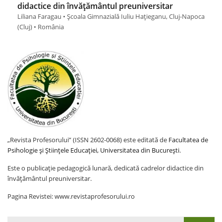
didactice din învățământul preuniversitar
Liliana Faragau • Școala Gimnazială Iuliu Hațieganu, Cluj-Napoca
(Cluj) • România
„Revista Profesorului” (ISSN 2602-0068) este editată de
Facultatea de
Psihologie și Științele Educației, Universitatea din București
.
Este o publicație pedagogică lunară, dedicată cadrelor didactice din
învățământul preuniversitar.
Pagina Revistei: www.revistaprofesorului.ro
Search