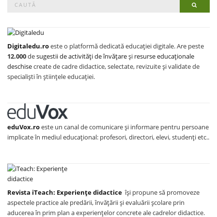
Searc
for:
Digitaledu.ro
este o platformă dedicată educației digitale. Are peste
12.000
de
sugestii de activități de învățare
și
resurse educaționale
deschise
create de cadre didactice, selectate, revizuite și validate de
specialiști în științele educației.
eduVox.ro
este un canal de comunicare și informare pentru persoane
implicate în mediul educațional: profesori, directori, elevi, studenți etc..
Revista iTeach: Experienţe didactice
îşi propune să promoveze
aspectele practice ale predării, învăţării şi evaluării şcolare prin
aducerea în prim plan a experienţelor concrete ale cadrelor didactice.