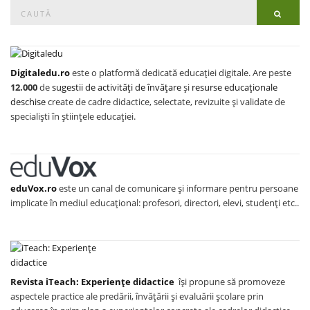
Search
Searc
for:
Digitaledu.ro
este o platformă dedicată educației digitale. Are peste
12.000
de
sugestii de activități de învățare
și
resurse educaționale
deschise
create de cadre didactice, selectate, revizuite și validate de
specialiști în științele educației.
eduVox.ro
este un canal de comunicare și informare pentru persoane
implicate în mediul educațional: profesori, directori, elevi, studenți etc..
Revista iTeach: Experienţe didactice
îşi propune să promoveze
aspectele practice ale predării, învăţării şi evaluării şcolare prin