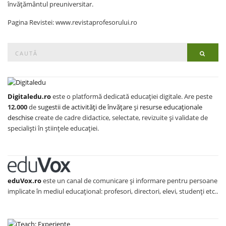
învățământul preuniversitar.
Pagina Revistei: www.revistaprofesorului.ro
Search
Searc
for:
Digitaledu.ro
este o platformă dedicată educației digitale. Are peste
12.000
de
sugestii de activități de învățare
și
resurse educaționale
deschise
create de cadre didactice, selectate, revizuite și validate de
specialiști în științele educației.
eduVox.ro
este un canal de comunicare și informare pentru persoane
implicate în mediul educațional: profesori, directori, elevi, studenți etc..