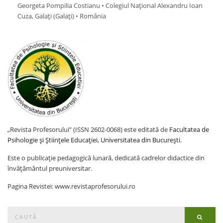
Georgeta Pompilia Costianu • Colegiul Național Alexandru Ioan
Cuza, Galați (Galaţi) • România
„Revista Profesorului” (ISSN 2602-0068) este editată de
Facultatea de
Psihologie și Științele Educației, Universitatea din București
.
Este o publicație pedagogică lunară, dedicată cadrelor didactice din
învățământul preuniversitar.
Pagina Revistei: www.revistaprofesorului.ro
Search
Searc
for: