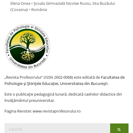
Elena Onea • Școala Gimnazială Nicolae Russu, Sita Buzăului
(Covasna) • România
„Revista Profesorului” (ISSN 2602-0068) este editată de
Facultatea de
Psihologie și Științele Educației, Universitatea din București
.
Este o publicație pedagogică lunară, dedicată cadrelor didactice din
învățământul preuniversitar.
Pagina Revistei: www.revistaprofesorului.ro
Search
Searc
for: