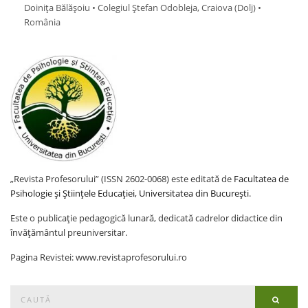
Doinița Bălășoiu • Colegiul Ștefan Odobleja, Craiova (Dolj) •
România
„Revista Profesorului” (ISSN 2602-0068) este editată de
Facultatea de
Psihologie și Științele Educației, Universitatea din București
.
Este o publicație pedagogică lunară, dedicată cadrelor didactice din
învățământul preuniversitar.
Pagina Revistei: www.revistaprofesorului.ro
Search
Searc
for: