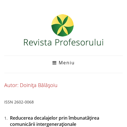
Meniu
Autor: Doinița Bălășoiu
ISSN 2602-0068
Reducerea decalajelor prin îmbunatățirea
comunicării intergeneraționale