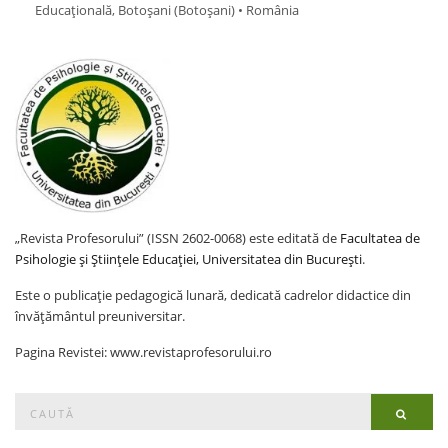
Educațională, Botoșani (Botoşani) • România
„Revista Profesorului” (ISSN 2602-0068) este editată de
Facultatea de
Psihologie și Științele Educației, Universitatea din București
.
Este o publicație pedagogică lunară, dedicată cadrelor didactice din
învățământul preuniversitar.
Pagina Revistei: www.revistaprofesorului.ro
Search
Searc
for: