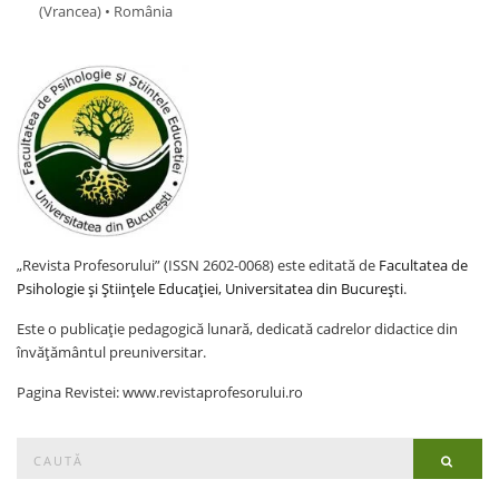
(Vrancea) • România
„Revista Profesorului” (ISSN 2602-0068) este editată de
Facultatea de
Psihologie și Științele Educației, Universitatea din București
.
Este o publicație pedagogică lunară, dedicată cadrelor didactice din
învățământul preuniversitar.
Pagina Revistei: www.revistaprofesorului.ro
Search
Searc
for: