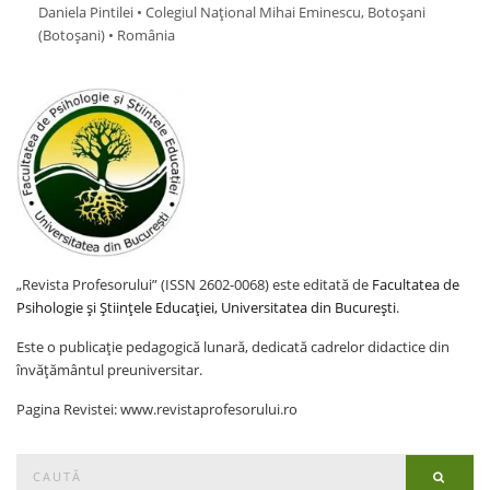
Daniela Pintilei • Colegiul Național Mihai Eminescu, Botoșani
(Botoşani) • România
„Revista Profesorului” (ISSN 2602-0068) este editată de
Facultatea de
Psihologie și Științele Educației, Universitatea din București
.
Este o publicație pedagogică lunară, dedicată cadrelor didactice din
învățământul preuniversitar.
Pagina Revistei: www.revistaprofesorului.ro
Search
Searc
for: