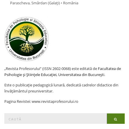
Parascheva, Smârdan (Galaţi) • România
„Revista Profesorului” (ISSN 2602-0068) este editată de
Facultatea de
Psihologie și Științele Educației, Universitatea din București
.
Este o publicație pedagogică lunară, dedicată cadrelor didactice din
învățământul preuniversitar.
Pagina Revistei: www.revistaprofesorului.ro
Search
Searc
for: