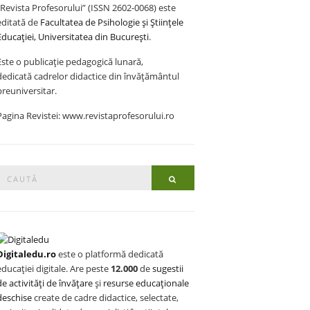
„Revista Profesorului” (ISSN 2602-0068) este
editată de
Facultatea de Psihologie și Științele
Educației, Universitatea din București
.
Este o publicație pedagogică lunară,
dedicată cadrelor didactice din învățământul
preuniversitar.
Pagina Revistei: www.revistaprofesorului.ro
Search
Search
or:
Digitaledu.ro
este o platformă dedicată
educației digitale. Are peste
12.000
de
sugestii
de activități de învățare
și
resurse educaționale
deschise
create de cadre didactice, selectate,