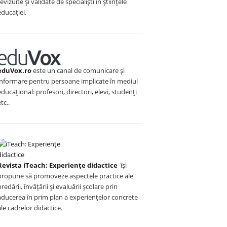
revizuite și validate de specialiști în științele
educației.
eduVox.ro
este un canal de comunicare și
informare pentru persoane implicate în mediul
educațional: profesori, directori, elevi, studenți
etc..
Revista iTeach: Experienţe didactice
îşi
propune să promoveze aspectele practice ale
predării, învăţării şi evaluării şcolare prin
aducerea în prim plan a experienţelor concrete
ale cadrelor didactice.