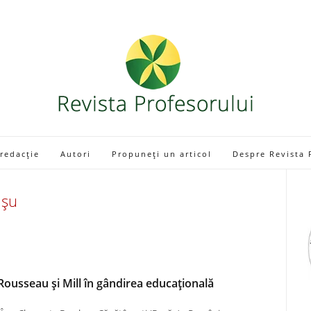
 redacție
Autori
Propuneți un articol
Despre Revista 
așu
 Rousseau și Mill în gândirea educațională