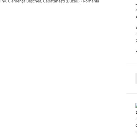
 Înv. Clemența Beșchea, Căpățânești (Buzău) • România
f