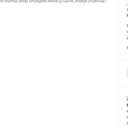
Normal Sfinții Arhangheli Mihail și Gavriil, Ploiești (Prahova) •
f