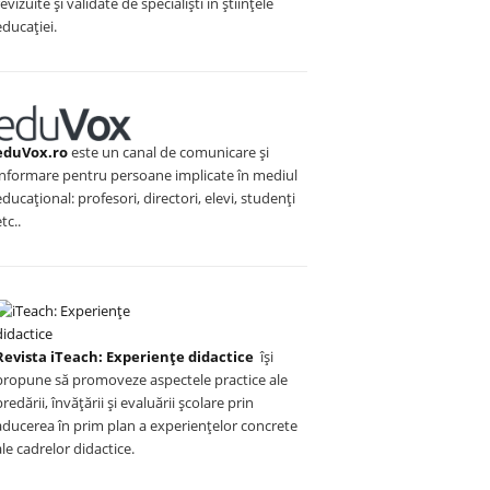
revizuite și validate de specialiști în științele
educației.
eduVox.ro
este un canal de comunicare și
informare pentru persoane implicate în mediul
educațional: profesori, directori, elevi, studenți
etc..
Revista iTeach: Experienţe didactice
îşi
propune să promoveze aspectele practice ale
predării, învăţării şi evaluării şcolare prin
aducerea în prim plan a experienţelor concrete
ale cadrelor didactice.