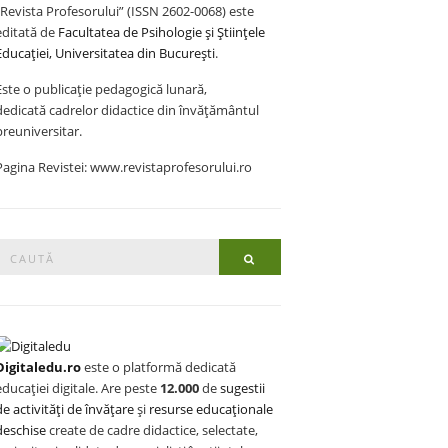
„Revista Profesorului” (ISSN 2602-0068) este
editată de
Facultatea de Psihologie și Științele
Educației, Universitatea din București
.
Este o publicație pedagogică lunară,
dedicată cadrelor didactice din învățământul
preuniversitar.
Pagina Revistei: www.revistaprofesorului.ro
Search
Search
or:
Digitaledu.ro
este o platformă dedicată
educației digitale. Are peste
12.000
de
sugestii
de activități de învățare
și
resurse educaționale
deschise
create de cadre didactice, selectate,