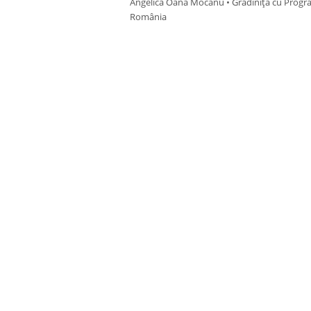
Angelica Oana Mocanu • Grădinița cu Program 
România