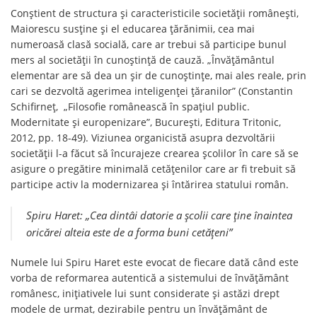
Conștient de structura și caracteristicile societății românești,
Maiorescu susține și el educarea țărănimii, cea mai
numeroasă clasă socială, care ar trebui să participe bunul
mers al societății în cunoștință de cauză. „Învăţământul
elementar are să dea un şir de cunoştinţe, mai ales reale, prin
cari se dezvoltă agerimea inteligenţei ţăranilor” (Constantin
Schifirneţ, „Filosofie românească în spaţiul public.
Modernitate şi europenizare”, Bucureşti, Editura Tritonic,
2012, pp. 18-49). Viziunea organicistă asupra dezvoltării
societății l-a făcut să încurajeze crearea școlilor în care să se
asigure o pregătire minimală cetățenilor care ar fi trebuit să
participe activ la modernizarea și întărirea statului român.
Spiru Haret: „Cea dintâi datorie a școlii care ține înaintea
oricărei alteia este de a forma buni cetățeni”
Numele lui Spiru Haret este evocat de fiecare dată când este
vorba de reformarea autentică a sistemului de învățământ
românesc, inițiativele lui sunt considerate și astăzi drept
modele de urmat, dezirabile pentru un învățământ de