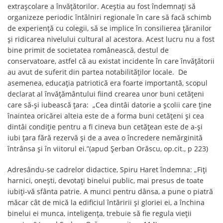
extrașcolare a învățătorilor. Aceștia au fost îndemnați să
organizeze periodic întâlniri regionale în care să facă schimb
de experiență cu colegii, să se implice în consilierea țăranilor
și ridicarea nivelului cultural al acestora. Acest lucru nu a fost
bine primit de societatea românească, destul de
conservatoare, astfel că au existat incidente în care învățătorii
au avut de suferit din partea notabilităților locale. De
asemenea, educația patriotică era foarte importantă, scopul
declarat al învățământului fiind crearea unor buni cetățeni
care să-și iubească țara: „Cea dintâi datorie a școlii care ține
înaintea oricărei alteia este de a forma buni cetățeni și cea
dintâi condiție pentru a fi cineva bun cetățean este de a-și
iubi țara fără rezervă și de a avea o încredere nemărginită
întrânsa și în viitorul ei.”(apud Șerban Orăscu, op.cit., p 223)
Adresându-se cadrelor didactice, Spiru Haret îndemna: „Fiți
harnici, onești, devotați binelui public, mai presus de toate
iubiți-vă sfânta patrie. A munci pentru dânsa, a pune o piatră
măcar cât de mică la edificiul întăririi și gloriei ei, a închina
binelui ei munca, inteligența, trebuie să fie regula vieții