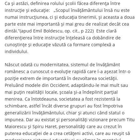
Ca și astăzi, definirea rolului școlii făcea diferența între
instrucție și educație: „Scopul învățământului însă nu este
numai instrucțiunea, ci și educația tinerimii, și aceasta a doua
parte este mai importantă și mai greu de realizat decât cea
dintâi.”(apud Emil Boldescu, op. cit., p 222) Este clară
diferențierea între instrucție înțeleasă ca dobândire de
cunoștințe și educație văzută ca formare complexă a
individului.
Născut odată cu modernitatea, sistemul de învățământ
românesc a cunoscut o evoluție rapidă care l-a așezat într-o
poziție extrem de importantă în dezvoltarea societății.
Preluând modele din Occident, adaptându-le mai mult sau
mai puțin realității locale, școala și-a îndeplinit parțial
menirea. Ca întotdeauna, societatea a fost rezistentă la
schimbare, astfel încât diverse grupuri au fost împotriva
generalizării învățământului, chiar și atunci când statul o
impunea. Dar au existat și personalități vizionare precum Titu
Maiorescu și Spiru Haret, personalități care au crezut în
puterea educației de a crea cetățeni activi, care au reușit să