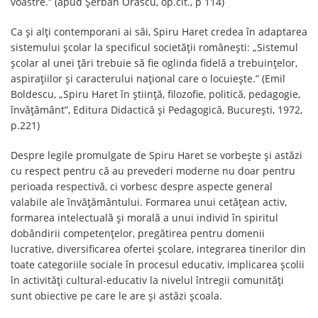
voastre.” (apud Șerban Orăscu, op.cit., p 114)
Ca și alți contemporani ai săi, Spiru Haret credea în adaptarea
sistemului școlar la specificul societății românești: „Sistemul
școlar al unei țări trebuie să fie oglinda fidelă a trebuințelor,
aspirațiilor și caracterului național care o locuiește.” (Emil
Boldescu, „Spiru Haret în știință, filozofie, politică, pedagogie,
învățământ”, Editura Didactică și Pedagogică, București, 1972,
p.221)
Despre legile promulgate de Spiru Haret se vorbește și astăzi
cu respect pentru că au prevederi moderne nu doar pentru
perioada respectivă, ci vorbesc despre aspecte general
valabile ale învățământului. Formarea unui cetățean activ,
formarea intelectuală și morală a unui individ în spiritul
dobândirii competențelor, pregătirea pentru domenii
lucrative, diversificarea ofertei școlare, integrarea tinerilor din
toate categoriile sociale în procesul educativ, implicarea școlii
în activități cultural-educativ la nivelul întregii comunități
sunt obiective pe care le are și astăzi școala.