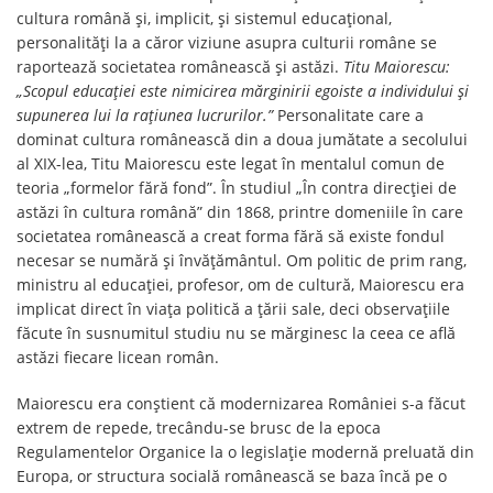
cultura română și, implicit, și sistemul educațional,
personalități la a căror viziune asupra culturii române se
raportează societatea românească și astăzi.
Titu Maiorescu:
„Scopul educației este nimicirea mărginirii egoiste a individului și
supunerea lui la rațiunea lucrurilor.”
Personalitate care a
dominat cultura românească din a doua jumătate a secolului
al XIX-lea, Titu Maiorescu este legat în mentalul comun de
teoria „formelor fără fond”. În studiul „În contra direcției de
astăzi în cultura română” din 1868, printre domeniile în care
societatea românească a creat forma fără să existe fondul
necesar se numără și învățământul. Om politic de prim rang,
ministru al educației, profesor, om de cultură, Maiorescu era
implicat direct în viața politică a țării sale, deci observațiile
făcute în susnumitul studiu nu se mărginesc la ceea ce află
astăzi fiecare licean român.
Maiorescu era conștient că modernizarea României s-a făcut
extrem de repede, trecându-se brusc de la epoca
Regulamentelor Organice la o legislație modernă preluată din
Europa, or structura socială românească se baza încă pe o