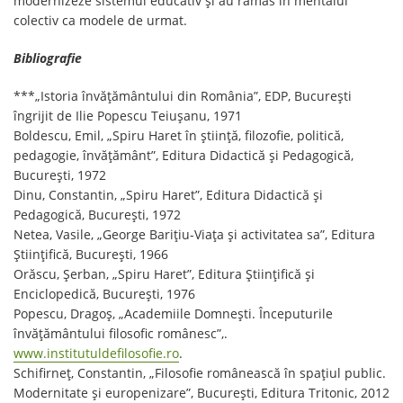
modernizeze sistemul educativ și au rămas în mentalul
colectiv ca modele de urmat.
Bibliografie
***„Istoria învățământului din România”, EDP, București
îngrijit de Ilie Popescu Teiușanu, 1971
Boldescu, Emil, „Spiru Haret în știință, filozofie, politică,
pedagogie, învățământ”, Editura Didactică și Pedagogică,
București, 1972
Dinu, Constantin, „Spiru Haret”, Editura Didactică și
Pedagogică, București, 1972
Netea, Vasile, „George Barițiu-Viața și activitatea sa”, Editura
Științifică, București, 1966
Orăscu, Șerban, „Spiru Haret”, Editura Științifică și
Enciclopedică, București, 1976
Popescu, Dragoș, „Academiile Domnești. Începuturile
învățământului filosofic românesc”,.
www.institutuldefilosofie.ro
.
Schifirneţ, Constantin, „Filosofie românească în spaţiul public.
Modernitate şi europenizare”, Bucureşti, Editura Tritonic, 2012