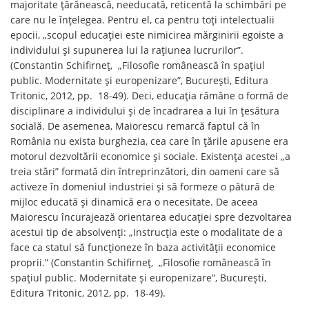
majoritate țărănească, needucată, reticentă la schimbări pe
care nu le înțelegea. Pentru el, ca pentru toți intelectualii
epocii, „scopul educației este nimicirea mărginirii egoiste a
individului și supunerea lui la rațiunea lucrurilor”.
(Constantin Schifirneţ, „Filosofie românească în spaţiul
public. Modernitate şi europenizare”, Bucureşti, Editura
Tritonic, 2012, pp. 18-49). Deci, educația rămâne o formă de
disciplinare a individului și de încadrarea a lui în țesătura
socială. De asemenea, Maiorescu remarcă faptul că în
România nu exista burghezia, cea care în țările apusene era
motorul dezvoltării economice și sociale. Existența acestei „a
treia stări” formată din întreprinzători, din oameni care să
activeze în domeniul industriei și să formeze o pătură de
mijloc educată și dinamică era o necesitate. De aceea
Maiorescu încurajează orientarea educației spre dezvoltarea
acestui tip de absolvenți: „Instrucţia este o modalitate de a
face ca statul să funcţioneze în baza activităţii economice
proprii.” (Constantin Schifirneţ, „Filosofie românească în
spaţiul public. Modernitate şi europenizare”, Bucureşti,
Editura Tritonic, 2012, pp. 18-49).