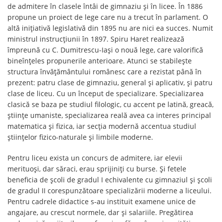
de admitere în clasele întâi de gimnaziu și în licee. În 1886
propune un proiect de lege care nu a trecut în parlament. O
altă inițiativă legislativă din 1895 nu are nici ea succes. Numit
ministrul instrucțiunii în 1897. Spiru Haret realizează
împreună cu C. Dumitrescu-Iași o nouă lege, care valorifică
bineînțeles propunerile anterioare. Atunci se stabilește
structura învățământului românesc care a rezistat până în
prezent: patru clase de gimnaziu, general și aplicativ, și patru
clase de liceu. Cu un început de specializare. Specializarea
clasică se baza pe studiul filologic, cu accent pe latină, greacă,
științe umaniste, specializarea reală avea ca interes principal
matematica și fizica, iar secția modernă accentua studiul
științelor fizico-naturale și limbile moderne.
Pentru liceu exista un concurs de admitere, iar elevii
merituoși, dar săraci, erau sprijiniți cu burse. Și fetele
beneficia de școli de gradul I echivalente cu gimnaziul și școli
de gradul II corespunzătoare specializării moderne a liceului.
Pentru cadrele didactice s-au instituit examene unice de
angajare, au crescut normele, dar și salariile. Pregătirea