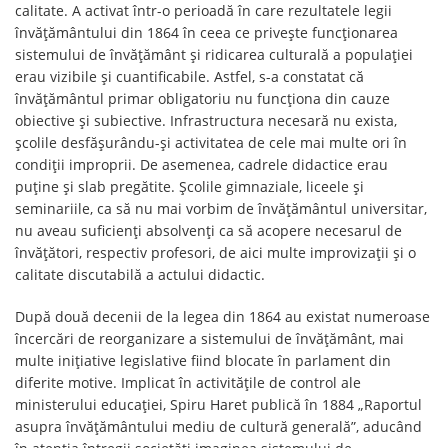
calitate. A activat într-o perioadă în care rezultatele legii
învățământului din 1864 în ceea ce privește funcționarea
sistemului de învățământ și ridicarea culturală a populației
erau vizibile și cuantificabile. Astfel, s-a constatat că
învățământul primar obligatoriu nu funcționa din cauze
obiective și subiective. Infrastructura necesară nu exista,
școlile desfășurându-și activitatea de cele mai multe ori în
condiții improprii. De asemenea, cadrele didactice erau
puține și slab pregătite. Școlile gimnaziale, liceele și
seminariile, ca să nu mai vorbim de învățământul universitar,
nu aveau suficienți absolvenți ca să acopere necesarul de
învățători, respectiv profesori, de aici multe improvizații și o
calitate discutabilă a actului didactic.
După două decenii de la legea din 1864 au existat numeroase
încercări de reorganizare a sistemului de învățământ, mai
multe inițiative legislative fiind blocate în parlament din
diferite motive. Implicat în activitățile de control ale
ministerului educației, Spiru Haret publică în 1884 „Raportul
asupra învățământului mediu de cultură generală”, aducând