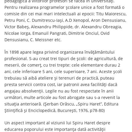
pedagogică a viitorilor profesori se făcea în universități.
Pentru realizarea programelor școlare unice a fost formată o
comisie din cei mai mari intelectuali ai epocii: Titu Maiorescu,
Petru Poni, C. Dumitrescu-Iași, A.D Xenopol, Aron Densusianu,
Victor Babeș, Alexandru Philippide, dr. Alexandru Obreagia,
Nicolae Iorga, Emanuil Pangrati, Dimitrie Onciul, Ovid
Densusianu, C. Meissner etc.
În 1898 apare legea privind organizarea învățământului
profesional. S-au creat trei tipuri de școli: de agricultură, de
meserii, de comerț, cu trei trepte: cele elementare durau 2
ani, cele inferioare 5 ani, cele superioare, 7 ani. Aceste școli
trebuiau să aibă ateliere și terenuri de practică, puteau
presta servicii contra cost, iar patronii avea facilități dacă
angajau absolvenții. Legile nu au fost respectate în anii
următori, multe articole au fost abrogate sau s-a revenit la
situația anterioară. (Șerban Orăscu, „Spiru Haret”, Editura
Științifică și Enciclopedică, București, 1976, p78-80)
Un aspect important al viziunii lui Spiru Haret despre
educarea poporului este importanța dată activității