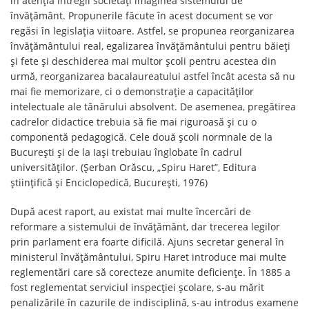
în atenția întregii societăți imaginea sistemului de
învățământ. Propunerile făcute în acest document se vor
regăsi în legislația viitoare. Astfel, se propunea reorganizarea
învățământului real, egalizarea învățământului pentru băieți
și fete și deschiderea mai multor școli pentru acestea din
urmă, reorganizarea bacalaureatului astfel încât acesta să nu
mai fie memorizare, ci o demonstrație a capacităților
intelectuale ale tânărului absolvent. De asemenea, pregătirea
cadrelor didactice trebuia să fie mai riguroasă și cu o
componentă pedagogică. Cele două școli normnale de la
București și de la Iași trebuiau înglobate în cadrul
universităților. (Șerban Orăscu, „Spiru Haret”, Editura
științifică și Enciclopedică, București, 1976)
După acest raport, au existat mai multe încercări de
reformare a sistemului de învățământ, dar trecerea legilor
prin parlament era foarte dificilă. Ajuns secretar general în
ministerul învățământului, Spiru Haret introduce mai multe
reglementări care să corecteze anumite deficiențe. În 1885 a
fost reglementat serviciul inspecției școlare, s-au mărit
penalizările în cazurile de indisciplină, s-au introdus examene