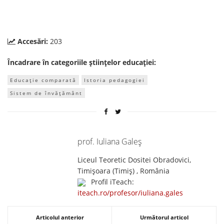
Accesări:
203
Încadrare în categoriile științelor educației:
Educație comparată
Istoria pedagogiei
Sistem de învățământ
prof. Iuliana Galeş
Liceul Teoretic Dositei Obradovici,
Timișoara (Timiş) , România
Profil iTeach:
iteach.ro/profesor/iuliana.gales
Articolul anterior
Următorul articol