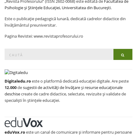
„Revista Profesorului” (ISSN 2602-0068) este editată de
Facultatea de
Psihologie și Științele Educației, Universitatea din București
.
Este o publicație pedagogică lunară, dedicată cadrelor didactice din
învățământul preuniversitar.
Pagina Revistei: www.revistaprofesorului.ro
Search
Searc
for:
Digitaledu.ro
este o platformă dedicată educației digitale. Are peste
12.000
de
sugestii de activități de învățare
și
resurse educaționale
deschise
create de cadre didactice, selectate, revizuite și validate de
specialiști în științele educației.
eduVox.ro
este un canal de comunicare și informare pentru persoane